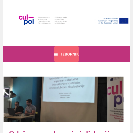
Skoči
do
sadržaja
Jean Monnet projekt
CULPOL
IZBORNIK