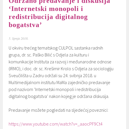
Održano predavanje i diskusija
‘Internetski monopoli i
redistribucija digitalnog
bogatstva’
5. lipnja 2018.
U okviru trećeg tematskog CULPOL sastanka radnih
grupa, dr. sc. Paško Bilić s Odjela za kulturu i
komunikacije Instituta za razvoj i međunarodne odnose
(IRMO), i doc. dr. sc. Krešimir Krolo s Odjela za sociologiju
Sveučilišta u Zadru održali su 24. svibnja 2018. u
Multimedijalnom institutu MaMa zajedničko predavanje
pod nazivom ‘Internetski monopoli i redistribucija
digitalnog bogatstva’ nakon kojeg je održana diskusija.
Predavanje možete pogledati na sljedećoj poveznici:
https://www.youtube.com/watch?v=_aaocPF9Ct4