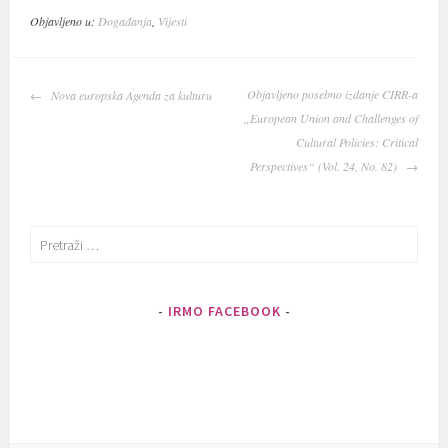
Objavljeno u:
Događanja
,
Vijesti
Navigacija
Objavljeno posebno izdanje CIRR-a
Nova europska Agenda za kulturu
objava
„European Union and Challenges of
Cultural Policies: Critical
Perspectives“ (Vol. 24, No. 82)
Pretraži:
IRMO FACEBOOK